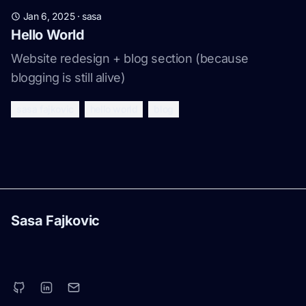
Jan 6, 2025
·
sasa
Hello World
Website redesign + blog section (because
blogging is still alive)
sasa fajkovic
hello world
blog
Sasa Fajkovic