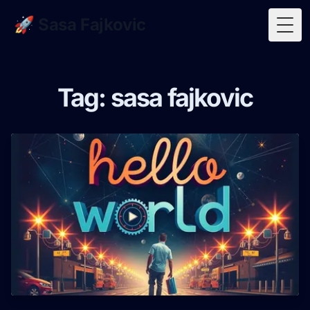
🚀 Sasa Fajkovic
Togg
Tag: sasa fajkovic